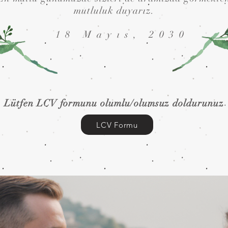
mutluluk duyarız.
18 Mayıs, 2030
Lütfen LCV formunu olumlu/olumsuz doldurunuz
LCV Formu