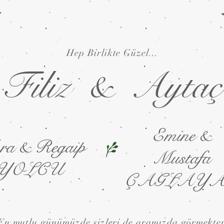
Hep Birlikte Güzel...
Filiz & Aytaç
Emine &
ra & Regaip
Mustafa
YOLCU
ÇAGLAY
En mutlu günümüzde sizleri de aramızda görmekte