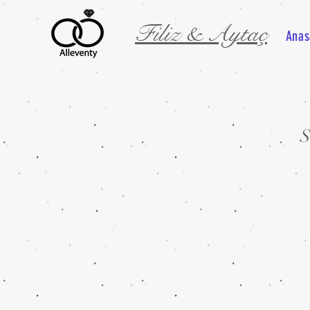
Filiz & Aytaç
Anas
S